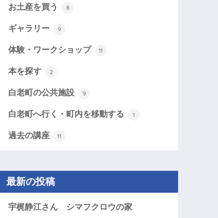
お土産を買う
8
ギャラリー
9
体験・ワークショップ
11
本を探す
2
白老町の公共施設
9
白老町へ行く・町内を移動する
1
過去の講座
11
最新の投稿
宇梶静江さん シマフクロウの家