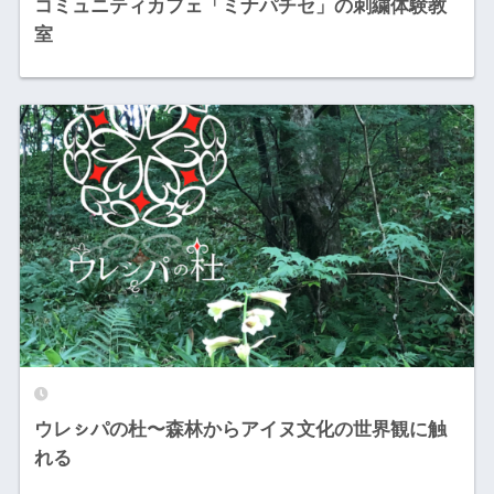
コミュニティカフェ「ミナパチセ」の刺繍体験教
室
ウレㇱパの杜〜森林からアイヌ文化の世界観に触
れる