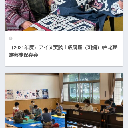
（2021年度）アイヌ実践上級講座（刺繍）/白老民
族芸能保存会