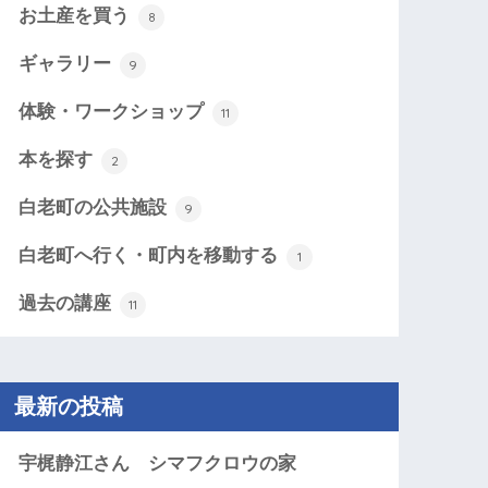
お土産を買う
8
ギャラリー
9
体験・ワークショップ
11
本を探す
2
白老町の公共施設
9
白老町へ行く・町内を移動する
1
過去の講座
11
最新の投稿
宇梶静江さん シマフクロウの家