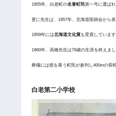
1955年、白老町の
名誉町民
第一号に選ばれ
更に先生は、1957年、北海道医師会から
1959年には
北海道文化賞
も受賞しています
1960年、高橋先生は79歳の生涯を終えま
葬儀には彼を慕う町民が参列し400mの長
白老第二小学校