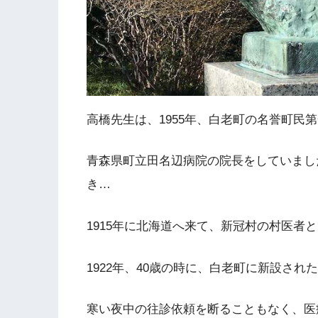
高橋先生は、1955年、白老町の名誉町民
青森県町立田名辺病院の院長をしていまし
き…
1915年に北海道へ来て、新冠村の村医者
1922年、40歳の時に、白老町に新設さ
寒い夜中の往診依頼を断ることもなく、医